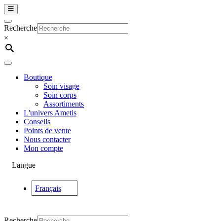
Passer au contenu
Navigation
principale
Recherche
×
Boutique
Soin visage
Soin corps
Assortiments
L'univers Ametis
Conseils
Points de vente
Nous contacter
Mon compte
Langue
Français
Recherche